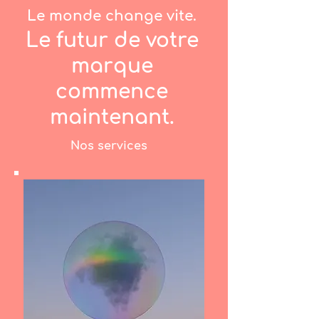
Le monde change vite.
Le futur de votre
marque
commence
maintenant.
Nos services