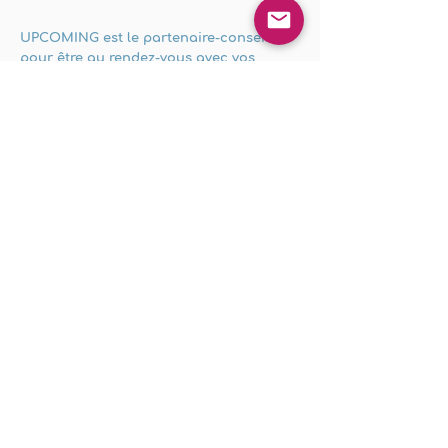
UPCOMING est le partenaire-conseil
pour être au rendez-vous avec vos
consommateurs aujourd'hui et demain.
Ils nous font confiance
Pour booster leur futur
Temoignages
Notre collaboration avec Upcoming a
dépassé nos attentes. Catherine est un